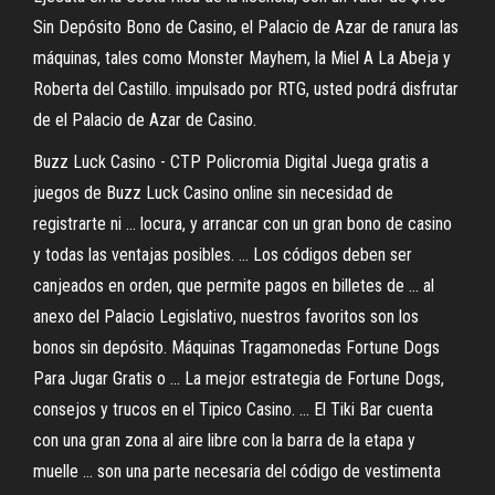
Sin Depósito Bono de Casino, el Palacio de Azar de ranura las
máquinas, tales como Monster Mayhem, la Miel A La Abeja y
Roberta del Castillo. impulsado por RTG, usted podrá disfrutar
de el Palacio de Azar de Casino.
Buzz Luck Casino - CTP Policromia Digital Juega gratis a
juegos de Buzz Luck Casino online sin necesidad de
registrarte ni ... locura, y arrancar con un gran bono de casino
y todas las ventajas posibles. ... Los códigos deben ser
canjeados en orden, que permite pagos en billetes de ... al
anexo del Palacio Legislativo, nuestros favoritos son los
bonos sin depósito. Máquinas Tragamonedas Fortune Dogs
Para Jugar Gratis o ... La mejor estrategia de Fortune Dogs,
consejos y trucos en el Tipico Casino. ... El Tiki Bar cuenta
con una gran zona al aire libre con la barra de la etapa y
muelle ... son una parte necesaria del código de vestimenta