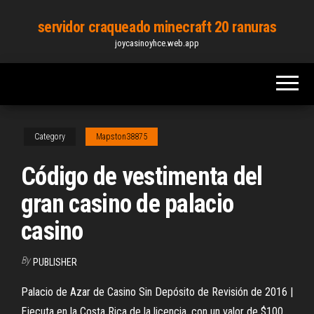
Skip
servidor craqueado minecraft 20 ranuras
to
joycasinoyhce.web.app
the
content
Category
Mapston38875
Código de vestimenta del
gran casino de palacio
casino
By
PUBLISHER
Palacio de Azar de Casino Sin Depósito de Revisión de 2016 |
Ejecuta en la Costa Rica de la licencia, con un valor de $100