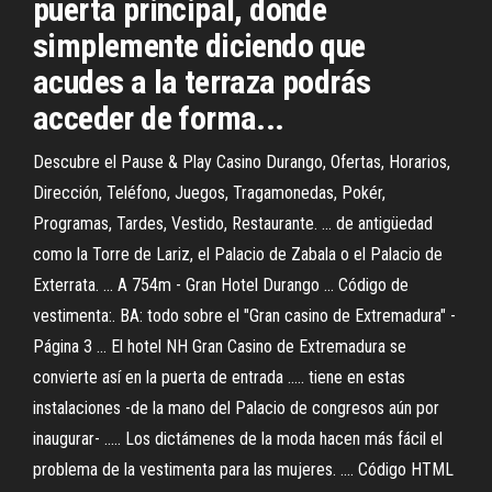
puerta principal, donde
simplemente diciendo que
acudes a la terraza podrás
acceder de forma...
Descubre el Pause & Play Casino Durango, Ofertas, Horarios,
Dirección, Teléfono, Juegos, Tragamonedas, Pokér,
Programas, Tardes, Vestido, Restaurante. ... de antigüedad
como la Torre de Lariz, el Palacio de Zabala o el Palacio de
Exterrata. ... A 754m - Gran Hotel Durango ... Código de
vestimenta:. BA: todo sobre el "Gran casino de Extremadura" -
Página 3 ... El hotel NH Gran Casino de Extremadura se
convierte así en la puerta de entrada ..... tiene en estas
instalaciones -de la mano del Palacio de congresos aún por
inaugurar- ..... Los dictámenes de la moda hacen más fácil el
problema de la vestimenta para las mujeres. .... Código HTML