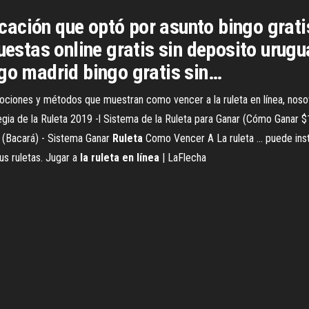
ción que optó por asunto bingo gratis 
puestas online gratis sin deposito urug
ngo madrid bingo gratis sin…
mociones y métodos que muestran como vencer a la ruleta en línea, nos
tegia de la Ruleta 2019 -l Sistema de la Ruleta para Ganar (Cómo Ganar $1
(Bacará) - Sistema Ganar
Ruleta
Como Vencer A La ruleta ... puede instr
s ruletas. Jugar a
la
ruleta
en
línea
| LaFlecha