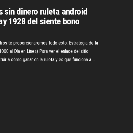
sin dinero ruleta android
uay 1928 del siente bono
otros te proporcionaremos todo esto. Estrategia de
la
000 al Día en Línea) Para ver el enlace del sitio
uir a cómo ganar en la ruleta y es que funciona a ...