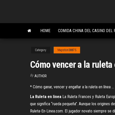
Skip
to
the
content
HOME
COMIDA CHINA DEL CASINO DEL 
Category
Mapston38875
Cómo vencer a la ruleta 
By
AUTHOR
* Cómo ganar, vencer y engañar a la ruleta en línea ...
La
Ruleta
en
linea
La Ruleta Frances y Ruleta Europ
que significa “rueda pequeña”. Aunque los origines de
Ruleta-En-Linea.com. El jugador novato siempre se div