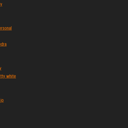
ly
ersonal
edra
y
tty white
ojo