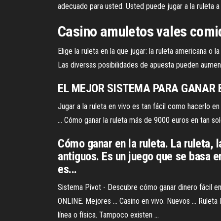
adecuado para usted. Usted puede jugar a la ruleta a 
Casino amuletos vales comid
Elige la ruleta en la que jugar: la ruleta americana o 
Las diversas posibilidades de apuesta pueden aumen
EL MEJOR SISTEMA PARA GANAR E
Jugar a la ruleta en vivo es tan fácil como hacerlo
... Cómo ganar la ruleta más de 9000 euros en tan sol
Cómo ganar en la ruleta. La ruleta,
antiguos. Es un juego que se basa en
es...
Sistema Pivot - Descubre cómo ganar dinero fácil 
ONLINE. Mejores ... Casino en vivo. Nuevos ... Ruleta
línea o física. Tampoco existen ...