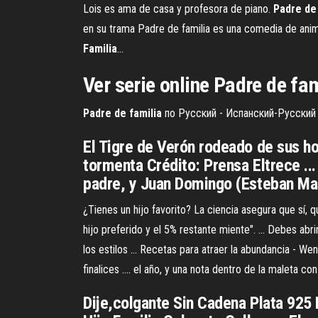
Lois es ama de casa y profesora de piano.
Padre
de
en su trama Padre de familia es una comedia de anim
Familia
…
Ver serie online
Padre
de
fam
Padre
de
familia
по Русский - Испанский-Русский 
El Tigre de Verón rodeado de sus hom
tormenta Crédito: Prensa Eltrece ...
padre, y Juan Domingo (Esteban Mast
¿Tienes un hijo favorito? La ciencia asegura que sí, q
hijo preferido y el 5% restante miente". ... Debes abri
los estilos ... Recetas para atraer la abundancia - W
finalices .... el año, y una nota dentro de la maleta co
Dije,colgante Sin Cadena Plata 925 