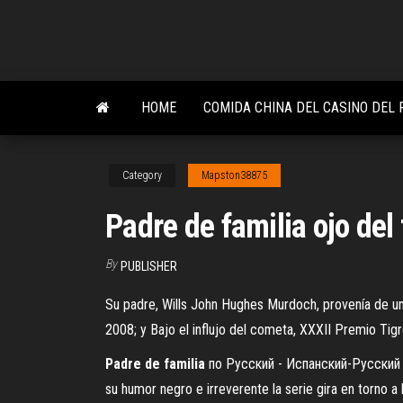
Skip
to
the
content
HOME
COMIDA CHINA DEL CASINO DEL 
Category
Mapston38875
Padre de familia ojo del 
By
PUBLISHER
Su padre, Wills John Hughes Murdoch, provenía de una
2008; y Bajo el influjo del cometa, XXXII Premio Tigr
Padre
de
familia
по Русский - Испанский-Русский 
su humor negro e irreverente la serie gira en torno a 