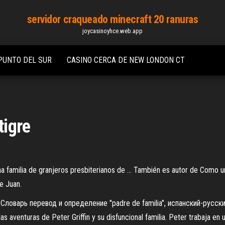
servidor craqueado minecraft 20 ranuras
joycasinoyhce.web.app
PUNTO DEL SUR
CASINO CERCA DE NEW LONDON CT
tigre
 familia de granjeros presbiterianos de ... También es autor de Como una
e Juan.
Словарь перевод и определение "padre de familia", испанский-русск
las aventuras de Peter Griffin y su disfuncional familia. Peter trabaja en 