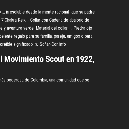
 ... irresoluble desde la mente racional- que su padre
a 7 Chakra Reiki - Collar con Cadena de abalorio de
re y aventura verde. Material del collar: ... Piedra ojo
xcelente regalo para su familia, pareja, amigos o para
ncreíble significado 🥇 Soñar-Con.info
l Movimiento Scout en 1922,
lia más poderosa de Colombia, una comunidad que se