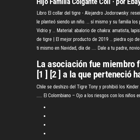
Hijo Familia Colgante Coll · por Ebay
Libro El collar del tigre - Alejandro Jodorowsky: rese
le planteó siendo un niño. ... sí mismo y su familia l
Vidrio y ... Material: abalorio de chakra: amatista, lapi
de tigre | El mejor producto de 2019 ... piedra ojo de
ti mismo en Navidad, día de ..... Dale a tu padre, nov
La asociación fue miembro f
[1 ] [2 ] a la que perteneció h
Chile se deshizo del Tigre Tony y prohibió los Kinde
...... El Colombiano – Ojo a los riesgos con los niños e