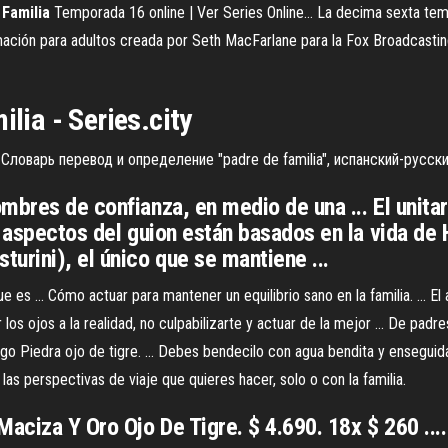
Familia
Temporada 16 online | Ver Series Online… La decima sexta tem
ación para adultos creada por Seth MacFarlane para la Fox Broadcastin
ilia
- Series.city
Словарь перевод и определение "padre de familia", испанский-русск
bres de confianza, en medio de una ... El unitari
 aspectos del guion están basados en la vida de 
urini), el único que se mantiene ...
ue es ... Cómo actuar para mantener un equilibrio sano en la familia. ... E
r los ojos a la realidad, no culpabilizarte y actuar de la mejor ... De padr
engo Piedra ojo de tigre. ... Debes bendecilo con agua bendita y ensegui
n las perspectivas de viaje que quieres hacer, solo o con la familia.
Maciza Y Oro Ojo De Tigre. $ 4.690. 18x $ 260 ..