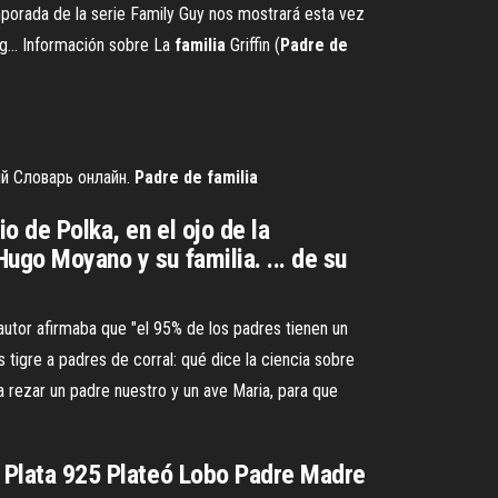
porada de la serie Family Guy nos mostrará esta vez
g... Información sobre La
familia
Griffin (
Padre
de
ий Словарь онлайн.
Padre
de
familia
o de Polka, en el ojo de la
Hugo Moyano y su familia. ... de su
l autor afirmaba que "el 95% de los padres tienen un
es tigre a padres de corral: qué dice la ciencia sobre
da rezar un padre nuestro y un ave Maria, para que
.. Plata 925 Plateó Lobo Padre Madre