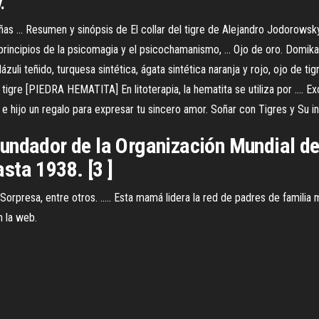
.
ñas ... Resumen y sinópsis de El collar del tigre de Alejandro Jodorowsky
os principios de la psicomagia y el psicochamanismo, ... Ojo de oro. Domik
slázuli teñido, turquesa sintética, ágata sintética naranja y rojo, ojo de tig
 tigre [PIEDRA HEMATITA] En litoterapia, la hematita se utiliza por .... E
io e hijo un regalo para expresar tu sincero amor. Soñar con Tigres y Su i
undador de la Organización Mundial de
asta 1938. [3 ]
r Sorpresa, entre otros. ..... Esta mamá lidera la red de padres de fami
n la web.